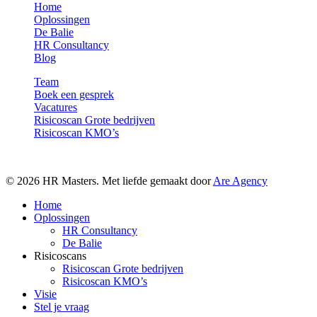
Home
Oplossingen
De Balie
HR Consultancy
Blog
Team
Boek een gesprek
Vacatures
Risicoscan Grote bedrijven
Risicoscan KMO’s
© 2026 HR Masters. Met liefde gemaakt door
Are Agency
Close
Home
Menu
Oplossingen
HR Consultancy
De Balie
Risicoscans
Risicoscan Grote bedrijven
Risicoscan KMO’s
Visie
Stel je vraag