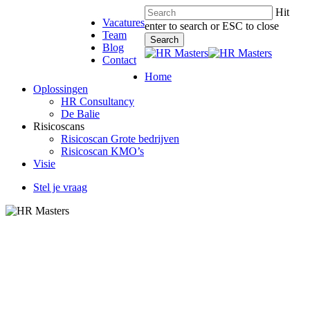
Skip
Hit
Vacatures
to
enter to search or ESC to close
Team
main
Search
Blog
content
Close
Contact
Search
Menu
Home
Oplossingen
HR Consultancy
De Balie
Risicoscans
Risicoscan Grote bedrijven
Risicoscan KMO’s
Visie
Stel je vraag